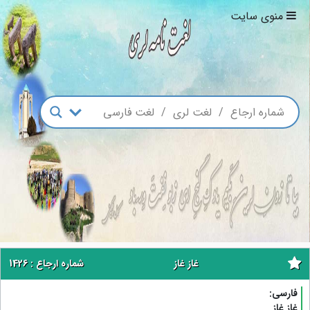
منوی سایت
غاز غاز
شماره ارجاع : 1426
فارسی:
غاز غاز