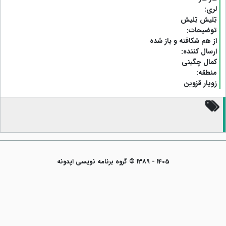
لری:
تِلیش تِلیش
توضیحات:
از هم شکافته و باز شده
ارسال کننده:
کمال چگینی
منطقه:
زویار قزوین
1405 - 1389 © گروه برنامه نویسی اپدونه